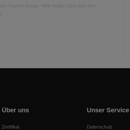
egory Graphics Design / Web Design Client Jhon Doe
e:
Über uns
Unser Service
Zertifikat
Datenschutz