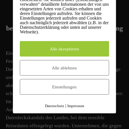
Risiken, Folgen und
verwalten“ detaillierte Informationen der von uns
eingesetzten Arten von Cookies erhalten und
Strafen
deren Einstellungen aufrufen. Sie können die
Einstellungen jederzeit aufrufen und Cookies
auch nachträglich jederzeit abwählen (z.B. in der
bei fehlerhafter Festplattenvernichtung
Datenschutzerklärung oder unten auf unserer
Webseite).
Alle akzeptieren
Eine mangelhafte Entsorgung von Datenträgern und
Festplatten führt zu gravierenden Risiken wie
Alle ablehnen
Datenmissbrauch, Identitätsdiebstahl, Industriespionage
und dem Verlust wichtiger geschäftlicher Daten. Ein
aktuelles Beispiel aus Österreich zeigt, wie
Einstellungen
schwerwiegend die Folgen eines Datenlecks sein können:
Im Jahr 2026 wurde das österreichische
|
Datenschutz
Impressum
Außenministerium Opfer des bislang größten
Datenleckskandals des Landes, bei dem sensible
Reisedaten offengelegt wurden. Unternehmen, die gegen