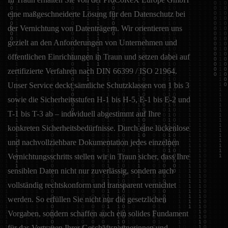
eine maßgeschneiderte Lösung für den Datenschutz bei
der Vernichtung von Datenträgern. Wir orientieren uns
gezielt an den Anforderungen von Unternehmen und
öffentlichen Einrichtungen in Traun und setzen dabei auf
zertifizierte Verfahren nach DIN 66399 / ISO 21964.
Unser Service deckt sämtliche Schutzklassen von 1 bis 3
sowie die Sicherheitsstufen H-1 bis H-5, E-1 bis E-2 und
T-1 bis T-3 ab – individuell abgestimmt auf Ihre
konkreten Sicherheitsbedürfnisse. Durch eine lückenlose
und nachvollziehbare Dokumentation jedes einzelnen
Vernichtungsschritts stellen wir in Traun sicher, dass Ihre
sensiblen Daten nicht nur zuverlässig, sondern auch
vollständig rechtskonform und transparent vernichtet
werden. So erfüllen Sie nicht nur die gesetzlichen
Vorgaben, sondern schaffen auch ein solides Fundament
für das Vertrauen Ihrer Geschäftspartnerinnen und