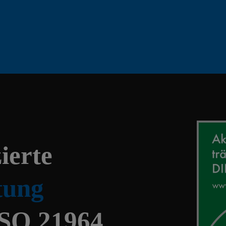
ierte
tung
ISO 21964