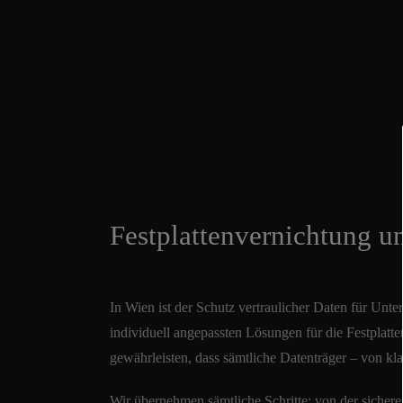
Festplattenvernichtung u
In Wien ist der Schutz vertraulicher Daten für U
individuell angepassten Lösungen für die Festplatt
gewährleisten, dass sämtliche Datenträger – von kl
Wir übernehmen sämtliche Schritte: von der sicheren