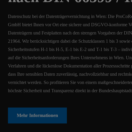
Datenschutz bei der Datenträgervernichtung in Wien: Die ProCo
GmbH bietet Ihnen vor Ort eine sichere und DSGVO-konforme V
Datenträgern und Festplatten nach den strengen Vorgaben der DI
21964. Wir berücksichtigen dabei die Schutzklassen 1 bis 3 sowie 
Sicherheitsstufen H-1 bis H-5, E-1 bis E-2 und T-1 bis T-3 – indiv
auf die Sicherheitsanforderungen Ihres Unternehmens in Wien. Unse
Verfahren und die lückenlose Dokumentation aller Prozessschritte 
dass Ihre sensiblen Daten zuverlässig, nachvollziehbar und rechts
vernichtet werden. So profitieren Sie von einem maßgeschneiderten
höchste Sicherheit und Transparenz direkt in der Bundeshauptstadt s
Mehr Informationen