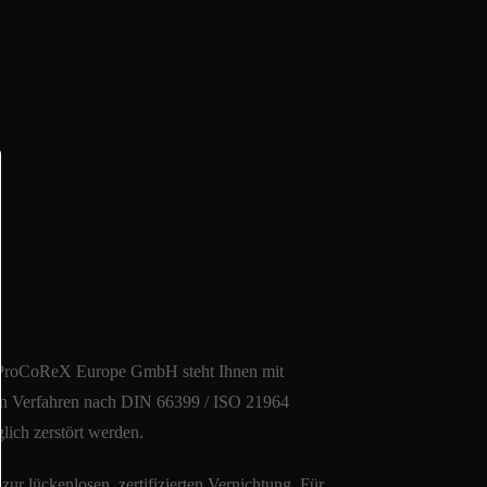
ie ProCoReX Europe GmbH steht Ihnen mit
rten Verfahren nach DIN 66399 / ISO 21964
lich zerstört werden.
ur lückenlosen, zertifizierten Vernichtung. Für