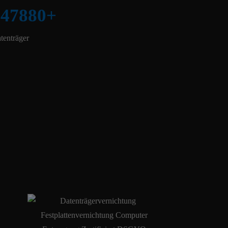
147880
+
tenträger